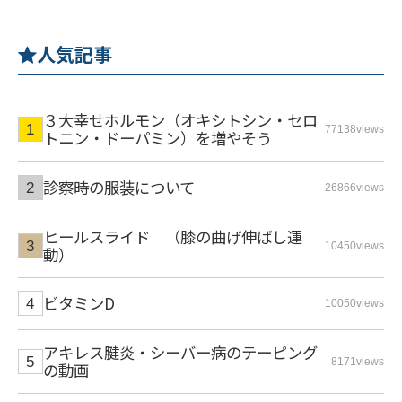
人気記事
３大幸せホルモン（オキシトシン・セロ
77138views
トニン・ドーパミン）を増やそう
診察時の服装について
26866views
ヒールスライド （膝の曲げ伸ばし運
10450views
動）
ビタミンD
10050views
アキレス腱炎・シーバー病のテーピング
8171views
の動画