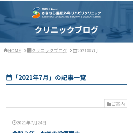
サ
イ
ド
バ
ー・
クリニックブログ
ク
リ
ニ
ッ
HOME
クリニックブログ
2021年7月
ク
概
要
「2021年7月」の記事一覧
ご案内
2021年7月24日