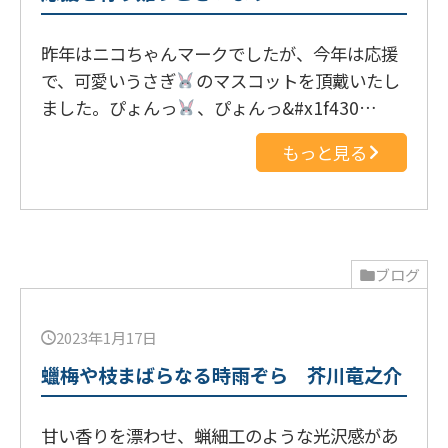
昨年はニコちゃんマークでしたが、今年は応援
で、可愛いうさぎ
のマスコットを頂戴いたし
ました。ぴょんっ
、ぴょんっ&#x1f430…
もっと見る
ブログ
2023年1月17日
蠟梅や枝まばらなる時雨ぞら 芥川竜之介
甘い香りを漂わせ、蝋細工のような光沢感があ