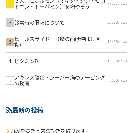
３大幸せホルモン（オキシトシン・セロ
77217views
トニン・ドーパミン）を増やそう
診察時の服装について
26919views
ヒールスライド （膝の曲げ伸ばし運
10485views
動）
ビタミンD
10053views
アキレス腱炎・シーバー病のテーピング
8188views
の動画
最新の投稿
力みを抜き本来の動きを取り戻す