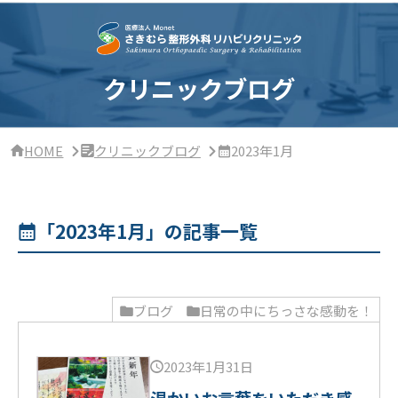
サ
イ
ド
バ
ー・
クリニックブログ
ク
リ
ニ
ッ
HOME
クリニックブログ
2023年1月
ク
概
要
「2023年1月」の記事一覧
ブログ
日常の中にちっさな感動を！
2023年1月31日