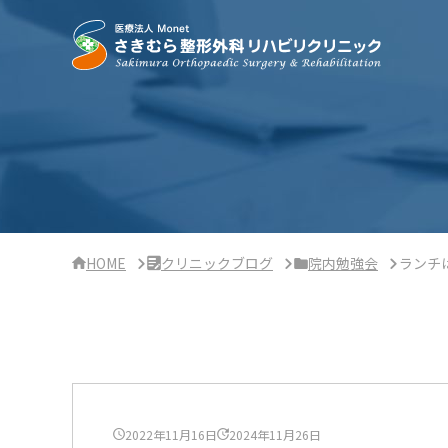
サ
イ
ド
バ
ー・
ク
リ
ニ
ッ
ク
概
要
HOME
クリニックブログ
院内勉強会
ランチ
2022年11月16日
2024年11月26日