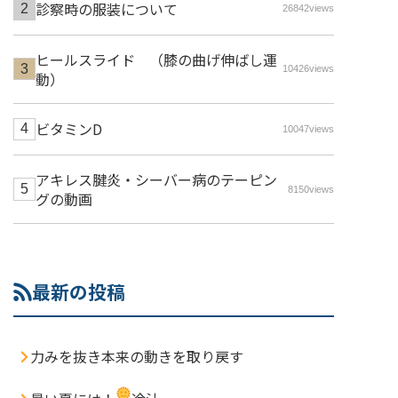
診察時の服装について
26842views
ヒールスライド （膝の曲げ伸ばし運
10426views
動）
ビタミンD
10047views
アキレス腱炎・シーバー病のテーピン
8150views
グの動画
最新の投稿
力みを抜き本来の動きを取り戻す