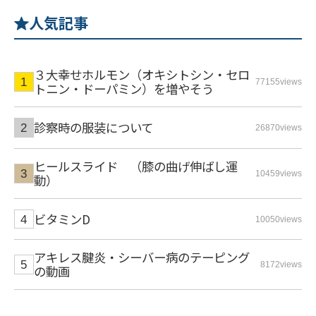
人気記事
３大幸せホルモン（オキシトシン・セロ
77155views
トニン・ドーパミン）を増やそう
診察時の服装について
26870views
ヒールスライド （膝の曲げ伸ばし運
10459views
動）
ビタミンD
10050views
アキレス腱炎・シーバー病のテーピング
8172views
の動画