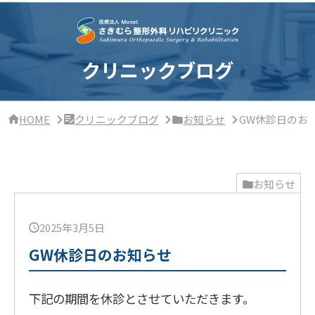
サ
イ
ド
バ
ー・
クリニックブログ
ク
リ
ニ
ッ
HOME
クリニックブログ
お知らせ
GW休診日のお
ク
概
要
お知らせ
2025年3月5日
GW休診日のお知らせ
下記の期間を休診とさせていただきます。