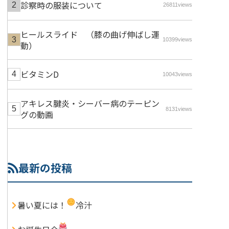
診察時の服装について
26811views
ヒールスライド （膝の曲げ伸ばし運
10399views
動）
ビタミンD
10043views
アキレス腱炎・シーバー病のテーピン
8131views
グの動画
最新の投稿
暑い夏には！
冷汁