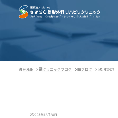
サ
イ
ド
バ
ー・
ク
リ
ニ
ッ
ク
概
要
HOME
クリニックブログ
ブログ
5周年記念
2025年12月28日