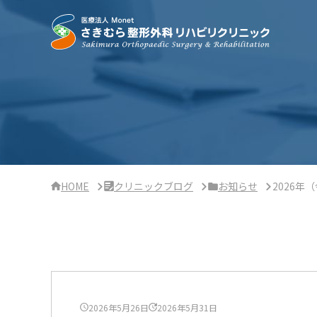
サ
イ
ド
バ
ー・
ク
リ
ニ
ッ
ク
概
要
HOME
クリニックブログ
お知らせ
2026年
2026年5月26日
2026年5月31日