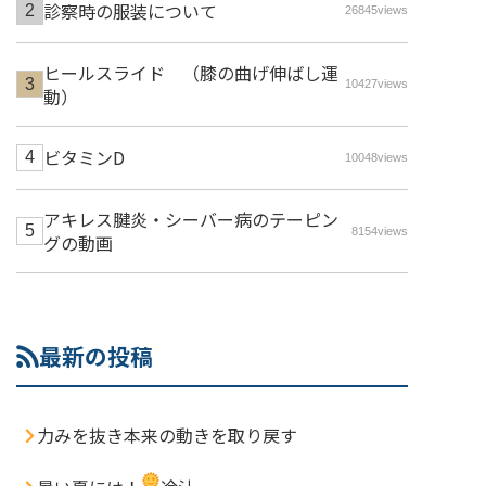
診察時の服装について
26845views
ヒールスライド （膝の曲げ伸ばし運
10427views
動）
ビタミンD
10048views
アキレス腱炎・シーバー病のテーピン
8154views
グの動画
最新の投稿
力みを抜き本来の動きを取り戻す