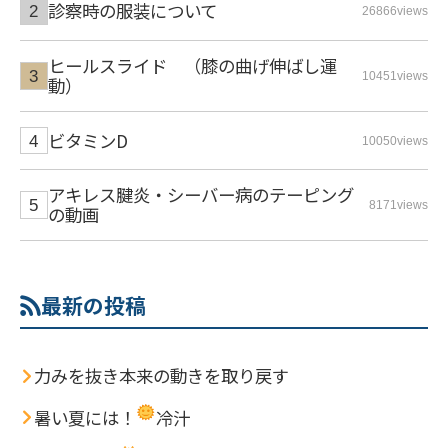
診察時の服装について
26866views
ヒールスライド （膝の曲げ伸ばし運
10451views
動）
ビタミンD
10050views
アキレス腱炎・シーバー病のテーピング
8171views
の動画
最新の投稿
力みを抜き本来の動きを取り戻す
暑い夏には！
冷汁