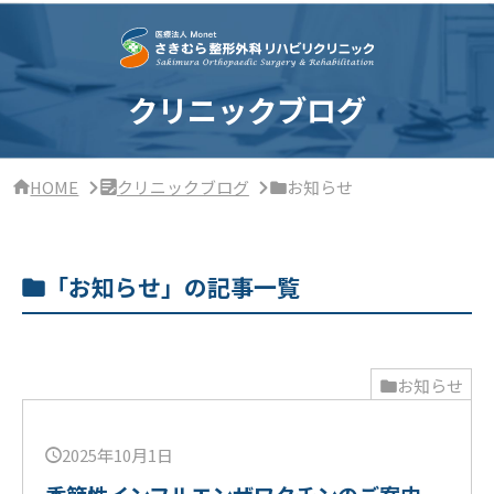
サ
イ
ド
バ
ー・
クリニックブログ
ク
リ
ニ
ッ
HOME
クリニックブログ
お知らせ
ク
概
要
「お知らせ」の記事一覧
お知らせ
2025年10月1日