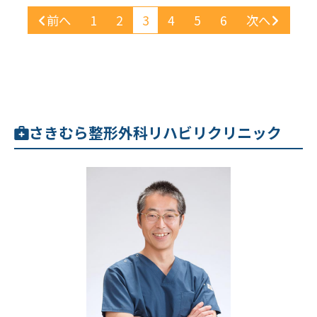
前へ
1
2
3
4
5
6
次へ
さきむら整形外科リハビリクリニック