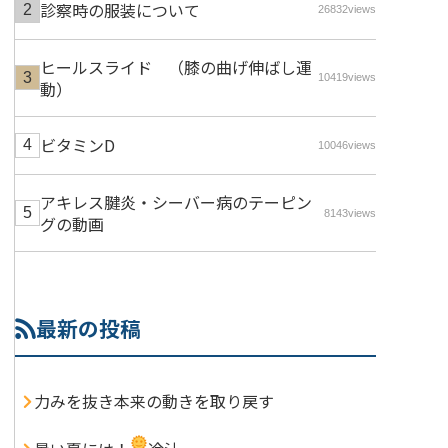
診察時の服装について
26832views
ヒールスライド （膝の曲げ伸ばし運
10419views
動）
ビタミンD
10046views
アキレス腱炎・シーバー病のテーピン
8143views
グの動画
最新の投稿
力みを抜き本来の動きを取り戻す