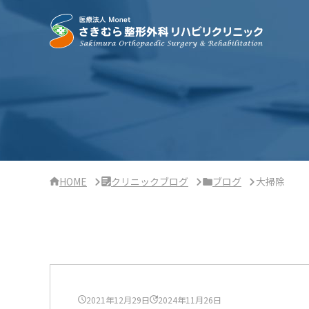
サ
イ
ド
バ
ー・
ク
リ
ニ
ッ
ク
概
要
HOME
クリニックブログ
ブログ
大掃除
2021年12月29日
2024年11月26日