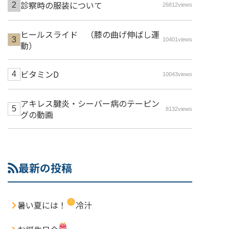
診察時の服装について
26812views
ヒールスライド （膝の曲げ伸ばし運
10401views
動）
ビタミンD
10043views
アキレス腱炎・シーバー病のテーピン
8132views
グの動画
最新の投稿
暑い夏には！
冷汁