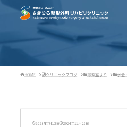
サ
イ
ド
バ
ー・
ク
リ
ニ
ッ
ク
概
要
HOME
クリニックブログ
診察室より
学会
2023年7月12日
2024年11月26日