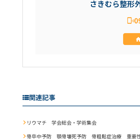
さきむら整形
0
関連記事
リウマチ 学会総会・学術集会
骨卒中予防 顎骨壊死予防 骨粗鬆症治療 重要