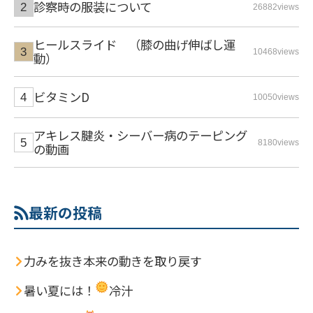
診察時の服装について
26882views
ヒールスライド （膝の曲げ伸ばし運
10468views
動）
ビタミンD
10050views
アキレス腱炎・シーバー病のテーピング
8180views
の動画
最新の投稿
力みを抜き本来の動きを取り戻す
暑い夏には！
冷汁