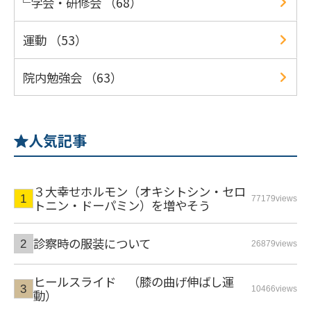
学会・研修会 （68）
運動 （53）
院内勉強会 （63）
人気記事
３大幸せホルモン（オキシトシン・セロ
77179views
トニン・ドーパミン）を増やそう
診察時の服装について
26879views
ヒールスライド （膝の曲げ伸ばし運
10466views
動）