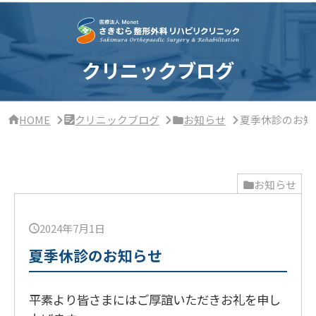
サ
イ
ド
バ
ー・
クリニックブログ
ク
リ
ニ
ッ
HOME
クリニックブログ
お知らせ
夏季休診のお
ク
概
要
お知らせ
2024年7月1日
夏季休診のお知らせ
平素より皆さまにはご厚誼いただきお礼を申し