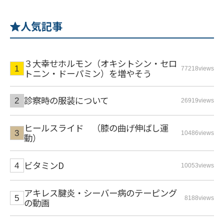
人気記事
３大幸せホルモン（オキシトシン・セロ
77218views
トニン・ドーパミン）を増やそう
診察時の服装について
26919views
ヒールスライド （膝の曲げ伸ばし運
10486views
動）
ビタミンD
10053views
アキレス腱炎・シーバー病のテーピング
8188views
の動画