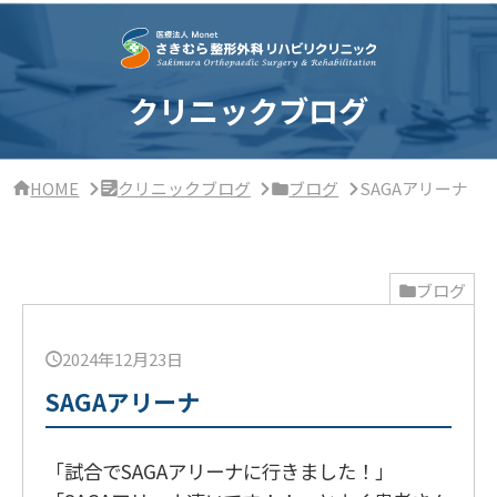
サ
イ
ド
バ
ー・
クリニックブログ
ク
リ
ニ
ッ
HOME
クリニックブログ
ブログ
SAGAアリーナ
ク
概
要
ブログ
2024年12月23日
SAGAアリーナ
「試合でSAGAアリーナに行きました！」