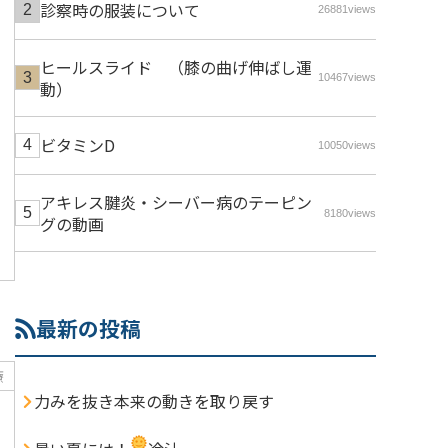
診察時の服装について
26881views
ヒールスライド （膝の曲げ伸ばし運
10467views
動）
ビタミンD
10050views
アキレス腱炎・シーバー病のテーピン
8180views
グの動画
最新の投稿
療
力みを抜き本来の動きを取り戻す