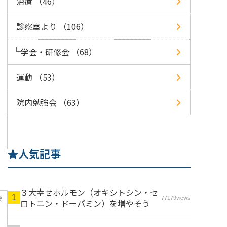
治療 （46）
診察室より （106）
学会・研修会 （68）
運動 （53）
院内勉強会 （63）
人気記事
３大幸せホルモン（オキシトシン・セ
会
77179views
ロトニン・ドーパミン）を増やそう