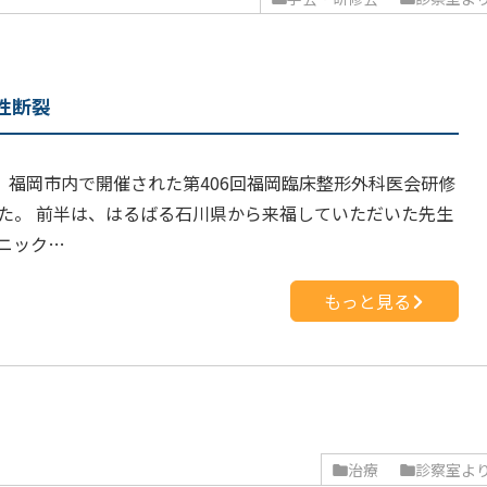
変性断裂
）、福岡市内で開催された第406回福岡臨床整形外科医会研修
た。 前半は、はるばる石川県から来福していただいた先生
ニック…
もっと見る
治療
診察室よ