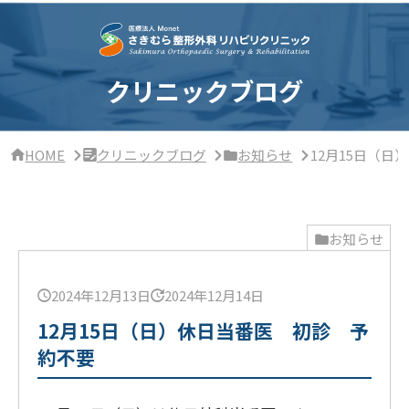
サ
イ
ド
バ
ー・
クリニックブログ
ク
リ
ニ
ッ
HOME
クリニックブログ
お知らせ
12月15日（
ク
概
要
お知らせ
2024年12月13日
2024年12月14日
12月15日（日）休日当番医 初診 予
約不要