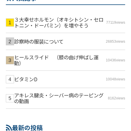
３大幸せホルモン（オキシトシン・セロ
77119views
トニン・ドーパミン）を増やそう
診察時の服装について
26853views
ヒールスライド （膝の曲げ伸ばし運
10436views
動）
ビタミンD
10048views
アキレス腱炎・シーバー病のテーピング
8162views
の動画
最新の投稿